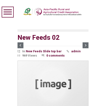
New Feeds 02
In
New Feeds Slide top bar
admin
969 Views
0 comments