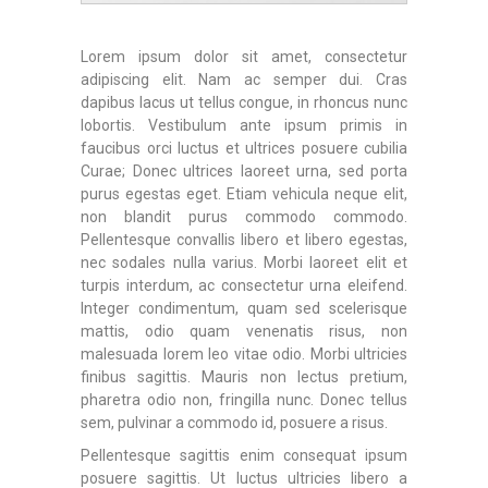
Lorem ipsum dolor sit amet, consectetur
adipiscing elit. Nam ac semper dui. Cras
dapibus lacus ut tellus congue, in rhoncus nunc
lobortis. Vestibulum ante ipsum primis in
faucibus orci luctus et ultrices posuere cubilia
Curae; Donec ultrices laoreet urna, sed porta
purus egestas eget. Etiam vehicula neque elit,
non blandit purus commodo commodo.
Pellentesque convallis libero et libero egestas,
nec sodales nulla varius. Morbi laoreet elit et
turpis interdum, ac consectetur urna eleifend.
Integer condimentum, quam sed scelerisque
mattis, odio quam venenatis risus, non
malesuada lorem leo vitae odio. Morbi ultricies
finibus sagittis. Mauris non lectus pretium,
pharetra odio non, fringilla nunc. Donec tellus
sem, pulvinar a commodo id, posuere a risus.
Pellentesque sagittis enim consequat ipsum
posuere sagittis. Ut luctus ultricies libero a