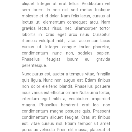
aliquet. Integer at erat tellus. Vestibulum vel
sem lorem. In nec nisl sed metus tristique
molestie et id dolor. Nam felis lacus, cursus at
lectus ut, elementum consequat arcu. Nam
gravida lectus risus, nec ullamcorper tortor
lobortis in. Cras eget arcu risus. Curabitur
rhoncus volutpat nibh, vitae accumsan lacus
cursus ut. Integer congue tortor pharetra,
condimentum nunc non, sodales sapien.
Phasellus feugiat ipsum eu gravida
pellentesque.
Nunc purus est, auctor a tempus vitae, fringilla
quis ligula. Nunc non augue est. Etiam finibus
non dolor eleifend blandit. Phasellus posuere
risus varius est efficitur ornare. Nulla urna tortor,
interdum eget nibh a, vestibulum imperdiet
magna. Phasellus hendrerit erat leo, non
condimentum magna posuere quis. Praesent
condimentum aliquet feugiat. Cras at finibus
est, vitae cursus nisl. Etiam tempor sit amet
purus ac vehicula. Proin elit massa, placerat et