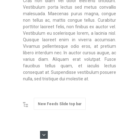
Cras non diam vel dolor eleifend tincidunt.
Vestibulum porta lectus sed metus convallis
malesuada. Maecenas purus magna, congue
non tellus ac, mattis congue tellus. Curabitur
porttitor laoreet felis, non finibus ex auctor vel.
Vestibulum eu scelerisque lorem, a lacinia nisl.
Quisque laoreet enim in viverra accumsan.
Vivamus pellentesque odio eros, at pretium
libero interdum nec. In auctor cursus augue, ac
varius diam. Aliquam erat volutpat. Fusce
faucibus tellus quam, et iaculis lectus
consequat at. Suspendisse vestibulum posuere
nulla, sed tristique dui molestie at.
New Feeds Slide top bar