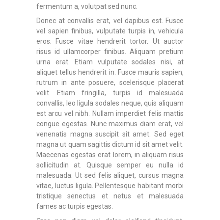
fermentum a, volutpat sed nunc.
Donec at convallis erat, vel dapibus est. Fusce
vel sapien finibus, vulputate turpis in, vehicula
eros. Fusce vitae hendrerit tortor. Ut auctor
risus id ullamcorper finibus. Aliquam pretium
urna erat. Etiam vulputate sodales nisi, at
aliquet tellus hendrerit in. Fusce mauris sapien,
rutrum in ante posuere, scelerisque placerat
velit. Etiam fringilla, turpis id malesuada
convallis, leo ligula sodales neque, quis aliquam
est arcu vel nibh. Nullam imperdiet felis mattis
congue egestas. Nunc maximus diam erat, vel
venenatis magna suscipit sit amet. Sed eget
magna ut quam sagittis dictum id sit amet velit.
Maecenas egestas erat lorem, in aliquam risus
sollicitudin at. Quisque semper eu nulla id
malesuada. Ut sed felis aliquet, cursus magna
vitae, luctus ligula. Pellentesque habitant morbi
tristique senectus et netus et malesuada
fames ac turpis egestas.